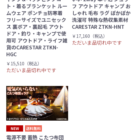
ト・着るブランケット ルー
フ アウトドア キャンプ お
ムウェア ポンチョ防寒着
しゃれ 毛布 ラグ ぽかぽか
フリーサイズでユニセック
洗濯可 特殊な熱収集素材
ス 裏ボア・裏起毛 アウト
CARESTAR ZTKN-HNT
ドア・釣り・キャンプで使
￥17,160（税込）
用可 アウトドア・ライフ雑
ただいま品切れ中です
貨のCARESTAR ZTKN-
HGC
￥15,510（税込）
ただいま品切れ中です
NEW
送料無料
電源不要 蓄熱 こたつ布団