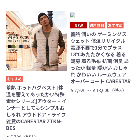
NEW
送料無料
おすすめ
蓄熱 潤いの ゲーミングス
ウェット 体温リサイクル
電源不要で1分でプラス
18℃あたたかくなる 着る
暖房 着る毛布 抗菌 消臭 あ
ったか 軽量 暖かい おしゃ
れ かわいい ルームウェア
おすすめ
オーバーコート CARESTAR
蓄熱 ホットハグベスト[体
￥7,920 ～ ￥13,600（税込）
温を蓄えてあったかい特殊
素材シリーズ]アウター・イ
ンナーとしてもシンプルお
しゃれ アウトドア・ライフ
雑貨のCARESTAR ZTKN-
BES