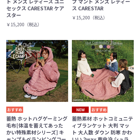
ト メンズ レディース ユニ
プ マント メンズ レディー
セックス CARESTAR ケア
ス CARESTAR
スター
￥15,200（税込）
￥15,200（税込）
おすすめ
NEW
おすすめ
蓄熱 ホットハグゲーミング
蓄熱素材 ホットコミュニテ
毛布[体温を蓄えてあった
ィブランケット 大判 マッ
かい特殊素材シリーズ] キ
ト 大人数 ダウン 防寒 かわ
ャンプ＆ベランピングコー
いい 2way 車中泊 シュラ