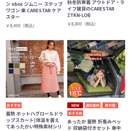
秋冬防寒着 アウトドア・ラ
ン nbox ジムニー ステップ
イフ雑貨のCARESTAR
ワゴン 車 CARESTAR ケア
ZTKN-LOB
スター
￥8,800（税込）
￥8,400（税込）
おすすめ
NEW
送料無料
売れ筋
蓄熱 ホットハグロールドラ
おすすめ
ップスカート[体温を蓄え
あったか 蓄熱 折畳みベッ
てあったかい特殊素材シリ
ド 収納袋付きセット 車中