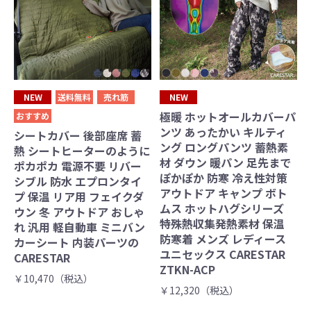
NEW
送料無料
売れ筋
NEW
極暖 ホットオールカバーパ
おすすめ
ンツ あったかい キルティ
シートカバー 後部座席 蓄
ング ロングパンツ 蓄熱素
熱 シートヒーターのように
材 ダウン 暖パン 足先まで
ポカポカ 電源不要 リバー
ぽかぽか 防寒 冷え性対策
シブル 防水 エプロンタイ
アウトドア キャンプ ボト
プ 保温 リア用 フェイクダ
ムス ホットハグシリーズ
ウン 冬 アウトドア おしゃ
特殊熱収集発熱素材 保温
れ 汎用 軽自動車 ミニバン
防寒着 メンズ レディース
カーシート 内装パーツの
ユニセックス CARESTAR
CARESTAR
ZTKN-ACP
￥10,470（税込）
￥12,320（税込）