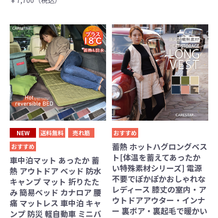
￥7,700（税込）
NEW
送料無料
売れ筋
おすすめ
蓄熱 ホットハグロングベス
おすすめ
ト[体温を蓄えてあったか
車中泊マット あったか 蓄
い特殊素材シリーズ] 電源
熱 アウトドア ベッド 防水
不要でぽかぽかおしゃれな
キャンプ マット 折りたた
レディース 膝丈の室内・ア
み 簡易ベッド カナロア 腰
ウトドアアウター・インナ
痛 マットレス 車中泊 キャ
ー 裏ボア・裏起毛で暖かい
ンプ 防災 軽自動車 ミニバ