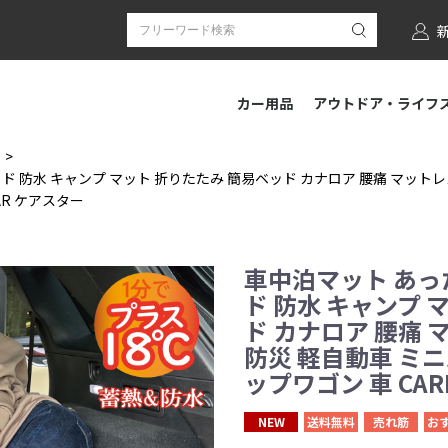
カー用品
アウトドア・ライフ
ド 防水 キャンプ マット 折りたたみ 簡易ベッド カナロア 腰痛 マットレ
AR ケアスター
車中泊マット あっ
ド 防水 キャンプ 
ド カナロア 腰痛 
防災 軽自動車 ミニ
ップワゴン 車 CAR
NEW
送料無料
売れ筋
お