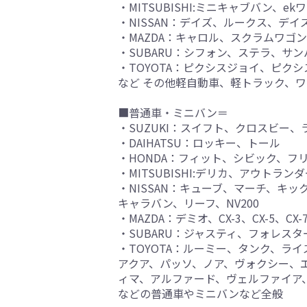
・MITSUBISHI:ミニキャブバン、e
・NISSAN：デイズ、ルークス、デ
・MAZDA：キャロル、スクラムワ
・SUBARU：シフォン、ステラ、サ
・TOYOTA：ピクシスジョイ、ピク
など その他軽自動車、軽トラック、
■普通車・ミニバン＝
・SUZUKI：スイフト、クロスビー、
・DAIHATSU：ロッキー、トール
・HONDA：フィット、シビック、フ
・MITSUBISHI:デリカ、アウトラ
・NISSAN：キューブ、マーチ、キ
キャラバン、リーフ、NV200
・MAZDA：デミオ、CX-3、CX-5、CX-
・SUBARU：ジャスティ、フォレス
・TOYOTA：ルーミー、タンク、
アクア、パッソ、ノア、ヴォクシー、エス
ィマ、アルファード、ヴェルファイア
などの普通車やミニバンなど全般