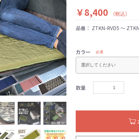
￥8,400
（税込）
品番：
ZTKN-RVD5 ～ ZTK
カラー
必須
数量