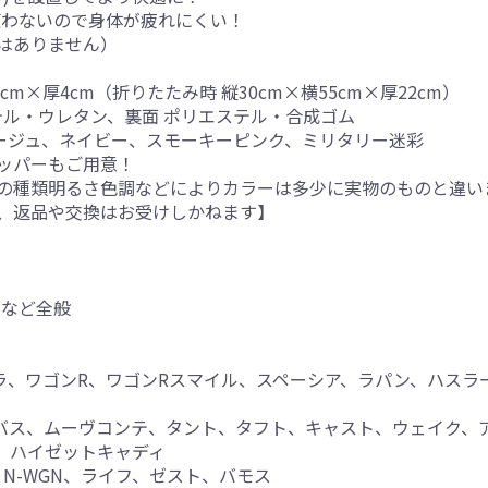
使わないので身体が疲れにくい！
はありません）
5cm×厚4cm（折りたたみ時 縦30cm×横55cm×厚22cm）
テル・ウレタン、裏面 ポリエステル・合成ゴム
ベージュ、ネイビー、スモーキーピンク、ミリタリー迷彩
ッパーもご用意！
の種類明るさ色調などによりカラーは多少に実物のものと違い
、返品や交換はお受けしかねます】
ンなど全般
エラ、ワゴンR、ワゴンRスマイル、スペーシア、ラパン、ハスラ
ャンバス、ムーヴコンテ、タント、タフト、キャスト、ウェイク
、ハイゼットキャディ
AN、N-WGN、ライフ、ゼスト、バモス