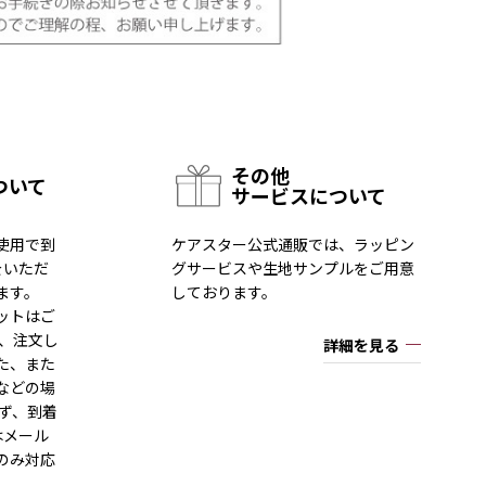
その他
ついて
サービスについて
使用で到
ケアスター公式通販では、ラッピン
をいただ
グサービスや生地サンプルをご用意
ます。
しております。
ットはご
一、注文し
詳細を見る
た、また
などの場
ず、到着
はメール
のみ対応