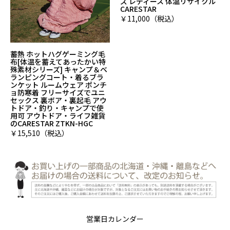
ズ レディース 体温リサイクル
CARESTAR
￥11,000（税込）
蓄熱 ホットハグゲーミング毛
布[体温を蓄えてあったかい特
殊素材シリーズ] キャンプ＆ベ
ランピングコート・着るブラ
ンケット ルームウェア ポンチ
ョ防寒着 フリーサイズでユニ
セックス 裏ボア・裏起毛 アウ
トドア・釣り・キャンプで使
用可 アウトドア・ライフ雑貨
のCARESTAR ZTKN-HGC
￥15,510（税込）
営業日カレンダー