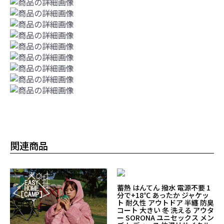
関連商品
蓄熱 はんてん 撥水 電源不要 1
分で+18℃ あったか ジャケッ
ト 耐久性 アウトドア 半纏 防臭
コート 大きい 冬 洗える アウタ
ー SORONA ユニセックス メン