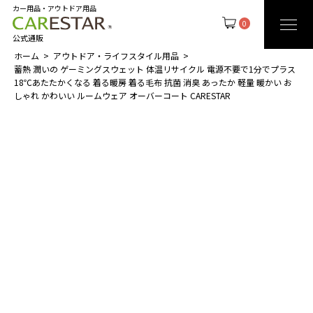
カー用品・アウトドア用品
0
公式通販
ホーム
アウトドア・ライフスタイル用品
蓄熱 潤いの ゲーミングスウェット 体温リサイクル 電源不要で1分でプラス
18℃あたたかくなる 着る暖房 着る毛布 抗菌 消臭 あったか 軽量 暖かい お
しゃれ かわいい ルームウェア オーバーコート CARESTAR