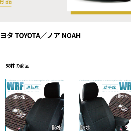
ヨタ TOYOTA
／
ノア NOAH
58件
の商品