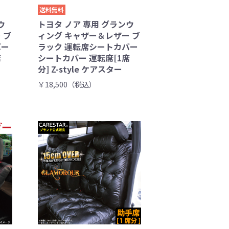
送料無料
ウ
トヨタ ノア 専用 グランウ
 ブ
ィング キャザー＆レザー ブ
バー
ラック 運転席シートカバー
席
シートカバー 運転席[1席
分] Z-style ケアスター
￥18,500（税込）