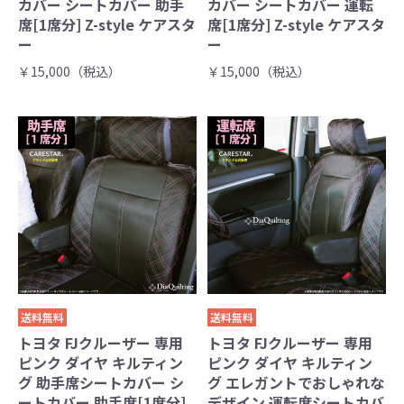
カバー シートカバー 助手
カバー シートカバー 運転
席[1席分] Z-style ケアスタ
席[1席分] Z-style ケアスタ
ー
ー
￥15,000（税込）
￥15,000（税込）
送料無料
送料無料
トヨタ FJクルーザー 専用
トヨタ FJクルーザー 専用
ピンク ダイヤ キルティン
ピンク ダイヤ キルティン
グ 助手席シートカバー シ
グ エレガントでおしゃれな
ートカバー 助手席[1席分]
デザイン 運転席シートカバ