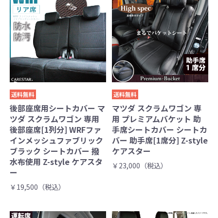
送料無料
送料無料
後部座席用シートカバー マ
マツダ スクラムワゴン 専
ツダ スクラムワゴン 専用
用 プレミアムバケット 助
後部座席[1列分] WRFファ
手席シートカバー シートカ
インメッシュファブリック
バー 助手席[1席分] Z-style
ブラック シートカバー 撥
ケアスター
水布使用 Z-style ケアスタ
￥23,000（税込）
ー
￥19,500（税込）