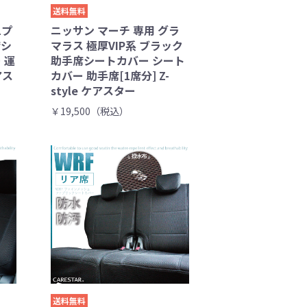
送料無料
1プ
ニッサン マーチ 専用 グラ
席シ
マラス 極厚VIP系 ブラック
 運
助手席シートカバー シート
アス
カバー 助手席[1席分] Z-
style ケアスター
￥19,500（税込）
送料無料