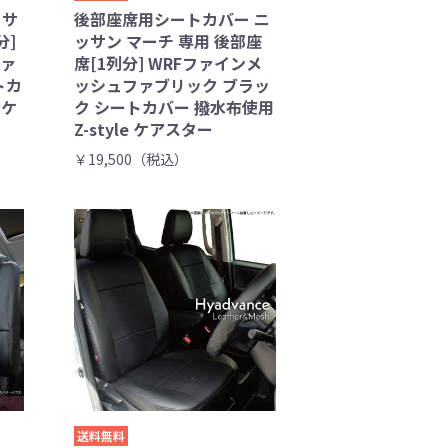
ッサ
後部座席用シートカバー ニ
分]
ッサン マーチ 専用 後部座
ファ
席[1列分] WRFファインメ
トカ
ッシュファブリック ブラッ
 ケ
ク シートカバー 撥水布使用
Z-style ケアスター
￥19,500（税込）
送料無料