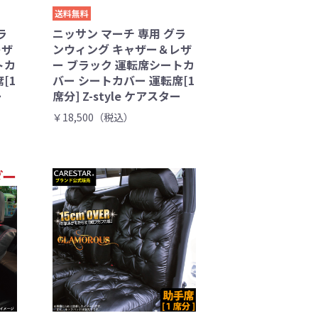
送料無料
ラ
ニッサン マーチ 専用 グラ
レザ
ンウィング キャザー＆レザ
トカ
ー ブラック 運転席シートカ
[1
バー シートカバー 運転席[1
ー
席分] Z-style ケアスター
￥18,500（税込）