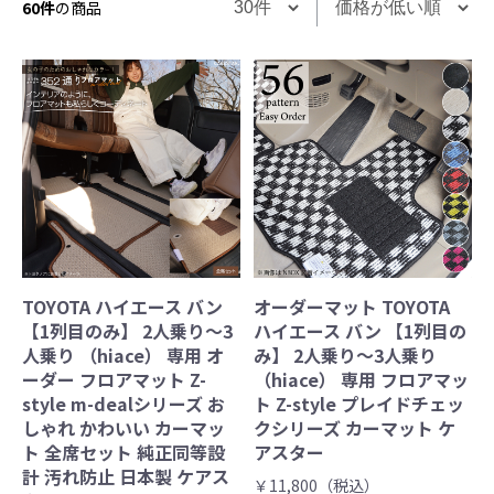
60件
の商品
TOYOTA ハイエース バン
オーダーマット TOYOTA
【1列目のみ】 2人乗り～3
ハイエース バン 【1列目の
人乗り （hiace） 専用 オ
み】 2人乗り～3人乗り
ーダー フロアマット Z-
（hiace） 専用 フロアマッ
style m-dealシリーズ お
ト Z-style プレイドチェッ
しゃれ かわいい カーマッ
クシリーズ カーマット ケ
ト 全席セット 純正同等設
アスター
計 汚れ防止 日本製 ケアス
￥11,800（税込）