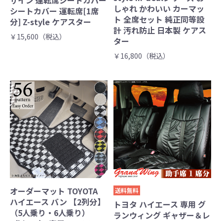
ザイン 運転席シートカバー
しゃれ かわいい カーマッ
シートカバー 運転席[1席
ト 全席セット 純正同等設
分] Z-style ケアスター
計 汚れ防止 日本製 ケアス
￥15,600（税込）
ター
￥16,800（税込）
オーダーマット TOYOTA
送料無料
ハイエース バン 【2列分】
トヨタ ハイエース 専用 グ
（5人乗り・6人乗り）
ランウィング ギャザー＆レ