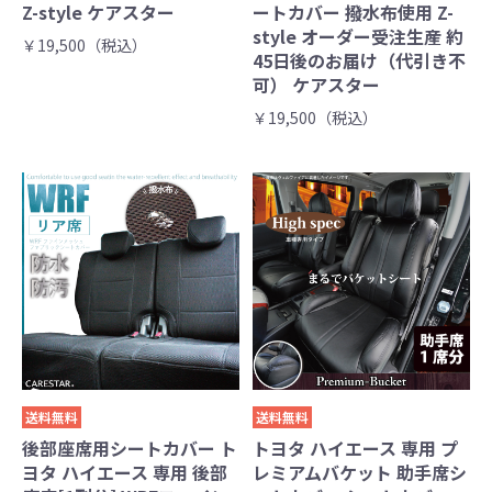
Z-style ケアスター
ートカバー 撥水布使用 Z-
style オーダー受注生産 約
￥19,500（税込）
45日後のお届け（代引き不
可） ケアスター
￥19,500（税込）
送料無料
送料無料
後部座席用シートカバー ト
トヨタ ハイエース 専用 プ
ヨタ ハイエース 専用 後部
レミアムバケット 助手席シ