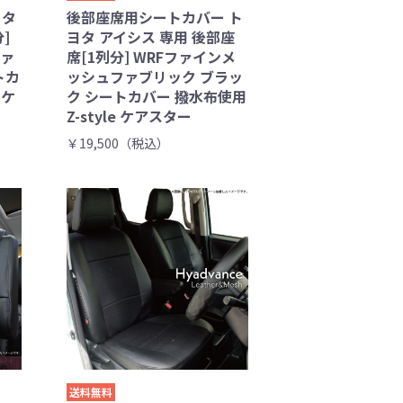
ヨタ
後部座席用シートカバー ト
]
ヨタ アイシス 専用 後部座
ファ
席[1列分] WRFファインメ
トカ
ッシュファブリック ブラッ
 ケ
ク シートカバー 撥水布使用
Z-style ケアスター
￥19,500（税込）
送料無料