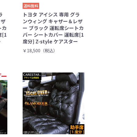
送料無料
ラ
トヨタ アイシス 専用 グラ
レザ
ンウィング キャザー＆レザ
トカ
ー ブラック 運転席シートカ
[1
バー シートカバー 運転席[1
ー
席分] Z-style ケアスター
￥18,500（税込）