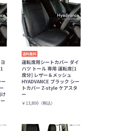
送料無料
トヨ
運転席用シートカバー ダイ
1
ハツ トール 専用 運転席[1
席分] レザー＆メッシュ
シー
HYADVANCE ブラック シー
ダー
トカバー Z-style ケアスタ
届け
ー
ター
￥13,800（税込）