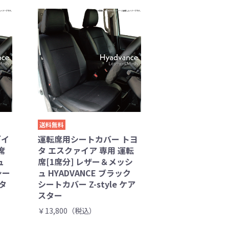
送料無料
ダイ
運転席用シートカバー トヨ
席
タ エスクァイア 専用 運転
ュ
席[1席分] レザー＆メッシ
シー
ュ HYADVANCE ブラック
スタ
シートカバー Z-style ケア
スター
￥13,800（税込）