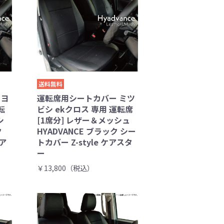
送料無料
トヨ
運転席用シートカバー ミツ
転
ビシ ekクロス 専用 運転席
シ
[1席分] レザー＆メッシュ
ク
HYADVANCE ブラック シー
ケア
トカバー Z-style ケアスタ
ー
￥13,800（税込）