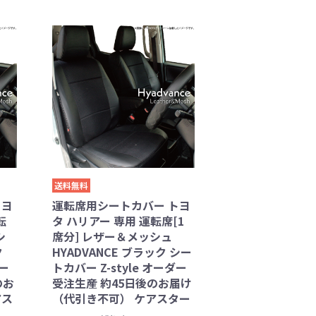
送料無料
トヨ
運転席用シートカバー トヨ
転
タ ハリアー 専用 運転席[1
シ
席分] レザー＆メッシュ
ク
HYADVANCE ブラック シー
オー
トカバー Z-style オーダー
のお
受注生産 約45日後のお届け
アス
（代引き不可） ケアスター