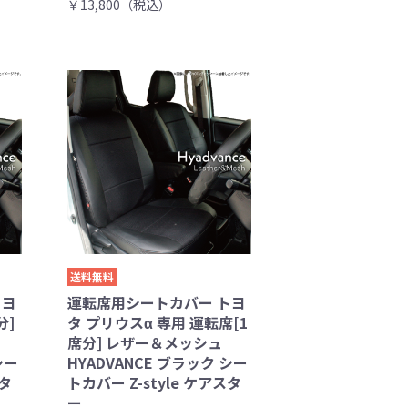
￥13,800（税込）
送料無料
トヨ
運転席用シートカバー トヨ
分]
タ プリウスα 専用 運転席[1
席分] レザー＆メッシュ
シー
HYADVANCE ブラック シー
スタ
トカバー Z-style ケアスタ
ー