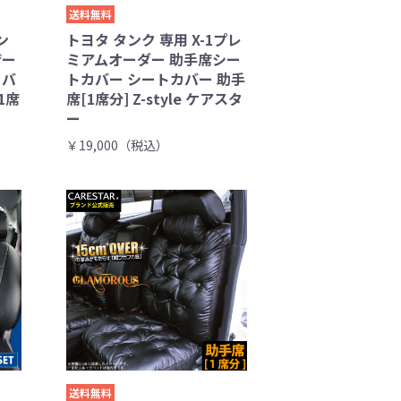
送料無料
ン
トヨタ タンク 専用 X-1プレ
ザー
ミアムオーダー 助手席シー
カバ
トカバー シートカバー 助手
1席
席[1席分] Z-style ケアスタ
ー
￥19,000（税込）
送料無料