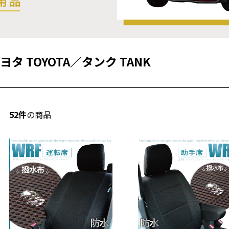
ヨタ TOYOTA
／
タンク TANK
52件
の商品