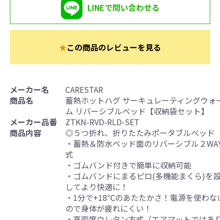
LINEで問い合わせる
★
この商品のレビューを見る
メーカー名
CARESTAR
商品名
蓄熱ホットハグ サーキュレーティングウォ
ム リバーシブルベッド【収納袋セット】
メーカー品番
ZTKN-RVD-RLD-SET
商品内容
◎５つ折れ、折りたたみポータブルベッド
・蓄熱＆防水ベッド面のリバーシブル２WA
式
・ゴムバンド付きで簡単に収納可能
・ゴムバンドに
まるピロ(多機能まくら)
を
してより快適に！
・1分で+18℃のあたたかさ！電源を使わな
ので身体が疲れにくい！
・高密度ウレタン方式（エアマットではあ