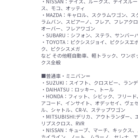
・NISSAN：デイズ、ルークス、デイズル
ス、モコ、オッティ
・MAZDA：キャロル、スクラムワゴン、ス
ラムバン、スピアーノ、フレア、フレアク
オーバー、フレアワゴン
・SUBARU：シフォン、ステラ、サンバー
・TOYOTA：ピクシスジョイ、ピクシスエ
ク、ピクシスメガ
など その他軽自動車、軽トラック、ワンボ
クス全般
■普通車・ミニバン＝
・SUZUKI：スイフト、クロスビー、ラン
・DAIHATSU：ロッキー、トール
・HONDA：フィット、シビック、フリード
アコード、インサイト、オデッセイ、ヴェ
ル、シャトル、CR-V、ステップワゴン
・MITSUBISHI:デリカ、アウトランダー、
リプスクロス、RVR
・NISSAN：キューブ、マーチ、キックス、
カイライン、ノート、ムラーノ、セレナ、