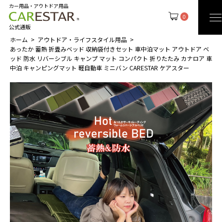
カー用品・アウトドア用品
0
公式通販
ホーム
アウトドア・ライフスタイル用品
あったか 蓄熱 折畳みベッド 収納袋付きセット 車中泊マット アウトドア ベ
ッド 防水 リバーシブル キャンプ マット コンパクト 折りたたみ カナロア 車
中泊 キャンピングマット 軽自動車 ミニバン CARESTAR ケアスター