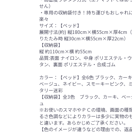
せん）
・専用の収納袋付き！持ち運びもおしゃれ
楽々
サイズ：【ベッド】
展開寸法(約) 縦180cm×横55cm×厚4cm
りたたみ時 縦30cm×横55cm×厚22cm）
【収納袋】
縦 約110cm×横 約55cm
品質:表面 ナイロン、中身 ポリエステル・
タン、裏面 ポリエステル・合成ゴム
カラー：【ベッド】全6色 ブラック、カー
ベージュ、ネイビー、スモーキーピンク、
タリー迷彩
【収納袋】全3色 ブラック、カーキ、ベー
ュ
※お使いのスマホやＰＣの環境、画面の種
るさ色調などによりカラーは多少に実物の
と違います。あらかじめご了承ください。
【色のイメージが違うなどの理由での、返