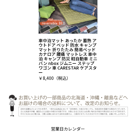
車中泊マット あったか 蓄熱 ア
ウトドア ベッド 防水 キャンプ
マット 折りたたみ 簡易ベッド
カナロア 腰痛 マットレス 車中
泊 キャンプ 防災 軽自動車 ミニ
バン nbox ジムニー ステップ
ワゴン 車 CARESTAR ケアスタ
ー
￥8,400（税込）
営業日カレンダー