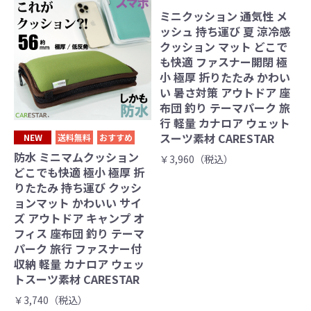
ミニクッション 通気性 メ
ッシュ 持ち運び 夏 涼冷感
クッション マット どこで
も快適 ファスナー開閉 極
小 極厚 折りたたみ かわい
い 暑さ対策 アウトドア 座
布団 釣り テーマパーク 旅
行 軽量 カナロア ウェット
スーツ素材 CARESTAR
NEW
送料無料
おすすめ
防水 ミニマムクッション
￥3,960（税込）
どこでも快適 極小 極厚 折
りたたみ 持ち運び クッシ
ョンマット かわいい サイ
ズ アウトドア キャンプ オ
フィス 座布団 釣り テーマ
パーク 旅行 ファスナー付
収納 軽量 カナロア ウェッ
トスーツ素材 CARESTAR
￥3,740（税込）