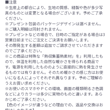
■注意
※生産上の都合により、生地の質感、縫製や色が多少写
真のものとは変更となる場合がございます。予めご了承
ください。
※プレゼント包装のパッケージデザインは選べません。
※ご購入明細は同封されません。
※プレゼントなどの場合で、日時のご指定がある場合は3
営業日前までにご注文とご決済をお願いします。
その際発生する差額は追加でご請求させていただきます
のでご了承ください。
※この商品は特殊な「熱収集蓄熱素材」を」利用したも
ので、体温を利用した自然な暖かさを得られる商品で
す。電源を利用したもののように直接的に熱を発生させ
るものでは有りません。そのため暖かさの感じ方はお使
いになる人によってそれぞれ異なります。予めご理解の
うえお買い求めください。
※お使いのスマホやＰＣの環境、画面の種類明るさ色調
などによりカラーは多少に実物のものと違います。あら
かじめご了承ください。
【色のイメージが違うなどの理由での、返品や交換はお
受けしかねます】