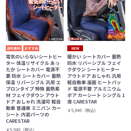
送料無料
おすすめ
NEW
電気のいらないシートヒー
暖かい シートカバー 蓄熱
ター 体温リサイクル あっ
防水 リバーシブル フェイ
たか シートカバー 電源不
クダウン シートヒーター
要 防水 シートカバー 蓄熱
アウトドア おしゃれ 汎用
保温 リバーシブル 汎用 エ
軽自動車 座面 ヒートパッ
プロンタイプ 特殊 蓄熱素
ド 電源不要 アルミニウム
材 フェイクダウン アウト
ボア カーシート シングル 1
ドア おしゃれ 洗濯可 軽自
席 CARESTAR
動車 普通車 ミニバン カー
￥5,940（税込）
シート 内装パーツの
CARESTAR
￥5,940（税込）