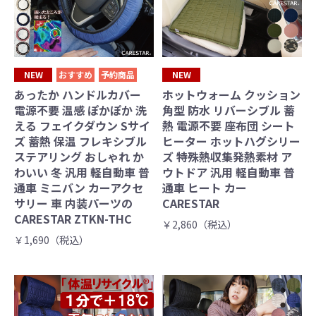
NEW
おすすめ
予約商品
NEW
あったか ハンドルカバー
ホットウォーム クッション
電源不要 温感 ぽかぽか 洗
角型 防水 リバーシブル 蓄
える フェイクダウン Sサイ
熱 電源不要 座布団 シート
ズ 蓄熱 保温 フレキシブル
ヒーター ホットハグシリー
ステアリング おしゃれ か
ズ 特殊熱収集発熱素材 ア
わいい 冬 汎用 軽自動車 普
ウトドア 汎用 軽自動車 普
通車 ミニバン カーアクセ
通車 ヒート カー
サリー 車 内装パーツの
CARESTAR
CARESTAR ZTKN-THC
￥2,860（税込）
￥1,690（税込）