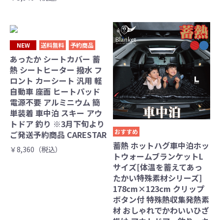
NEW
送料無料
予約商品
あったか シートカバー 蓄
熱 シートヒーター 撥水 フ
ロント カーシート 汎用 軽
自動車 座面 ヒートパッド
電源不要 アルミニウム 簡
単装着 車中泊 スキー アウ
トドア 釣り ※3月下旬より
おすすめ
ご発送予約商品 CARESTAR
蓄熱 ホットハグ車中泊ホッ
￥8,360（税込）
トウォームブランケットL
サイズ[体温を蓄えてあっ
たかい特殊素材シリーズ]
178cm×123cm クリップ
ボタン付 特殊熱収集発熱素
材 おしゃれでかわいいひざ