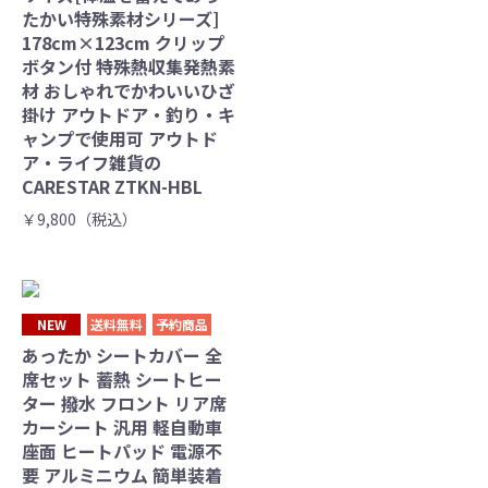
たかい特殊素材シリーズ]
178cm×123cm クリップ
ボタン付 特殊熱収集発熱素
材 おしゃれでかわいいひざ
掛け アウトドア・釣り・キ
ャンプで使用可 アウトド
ア・ライフ雑貨の
CARESTAR ZTKN-HBL
￥9,800（税込）
NEW
送料無料
予約商品
あったか シートカバー 全
席セット 蓄熱 シートヒー
ター 撥水 フロント リア席
カーシート 汎用 軽自動車
座面 ヒートパッド 電源不
要 アルミニウム 簡単装着