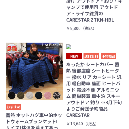
掛け アウトドア・釣り・キ
ャンプで使用可 アウトド
ア・ライフ雑貨の
CARESTAR ZTKN-HBL
￥9,800（税込）
NEW
送料無料
予約商品
あったか シートカバー 蓄
熱 後部座席 シートヒータ
ー 撥水 リア カーシート 汎
用 軽自動車 座面 ヒートパ
ッド 電源不要 アルミニウ
ム 簡単装着 車中泊 スキー
アウトドア 釣り ※3月下旬
おすすめ
よりご発送予約商品
蓄熱 ホットハグ車中泊ホッ
CARESTAR
トウォームブランケットL
￥13,640（税込）
サイズ[体温を蓄えてあっ