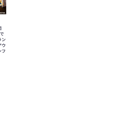
団
分で
ラン
アウ
ンフ