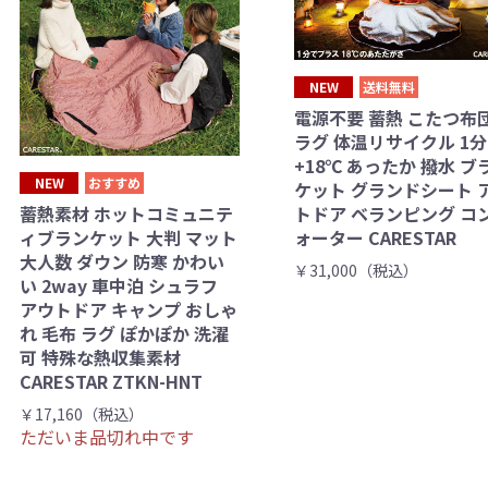
NEW
送料無料
電源不要 蓄熱 こたつ布
ラグ 体温リサイクル 1
+18℃ あったか 撥水 ブ
NEW
おすすめ
ケット グランドシート 
トドア ベランピング コ
蓄熱素材 ホットコミュニテ
ォーター CARESTAR
ィブランケット 大判 マット
大人数 ダウン 防寒 かわい
￥31,000（税込）
い 2way 車中泊 シュラフ
アウトドア キャンプ おしゃ
れ 毛布 ラグ ぽかぽか 洗濯
可 特殊な熱収集素材
CARESTAR ZTKN-HNT
￥17,160（税込）
ただいま品切れ中です