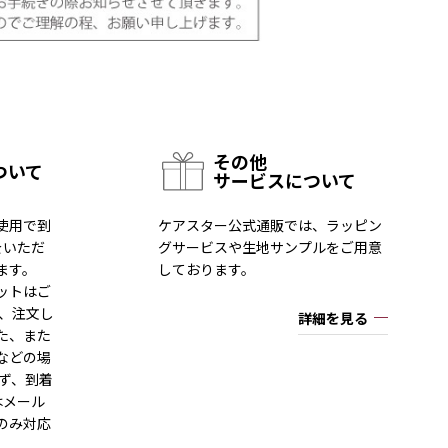
その他
ついて
サービスについて
使用で到
ケアスター公式通販では、ラッピン
をいただ
グサービスや生地サンプルをご用意
ます。
しております。
ットはご
一、注文し
詳細を見る
た、また
などの場
ず、到着
はメール
のみ対応