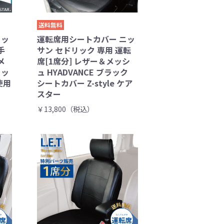
送料無料
ニッ
運転席用シートカバー ニッ
手
サン セドリック 専用 運転
メ
席[1席分] レザー＆メッシ
ラッ
ュ HYADVANCE ブラック
使用
シートカバー Z-style ケア
スター
￥13,800（税込）