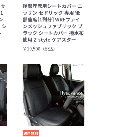
ッサ
後部座席用シートカバー ニ
1
ッサン セドリック 専用 後
シ
部座席[1列分] WRFファイ
 シ
ンメッシュファブリック ブ
-
ラック シートカバー 撥水布
使用 Z-style ケアスター
￥19,500（税込）
送料無料