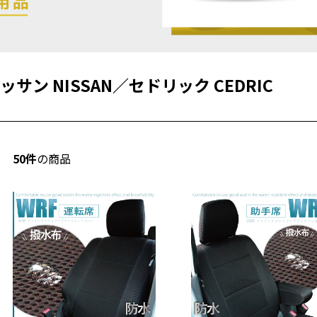
ッサン NISSAN
／
セドリック CEDRIC
50件
の商品