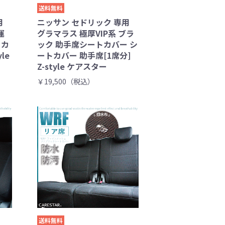
送料無料
用
ニッサン セドリック 専用
運
グラマラス 極厚VIP系 ブラ
トカ
ック 助手席シートカバー シ
le
ートカバー 助手席[1席分]
Z-style ケアスター
￥19,500（税込）
送料無料