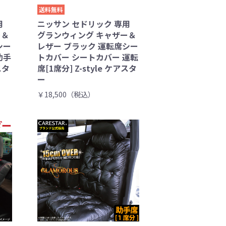
送料無料
用
ニッサン セドリック 専用
ー＆
グランウィング キャザー＆
シー
レザー ブラック 運転席シー
助手
トカバー シートカバー 運転
スタ
席[1席分] Z-style ケアスタ
ー
￥18,500（税込）