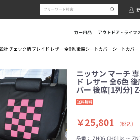
カー用品
アウトドア・ライフ
計 チェック柄 プレイド レザー 全6色 後席シートカバー シートカバー 後席[
ニッサン マーチ 
ド レザー 全6色 
バー 後席[1列分] Z
送料無料
￥25,801
（税込）
品番：
ZN06-CH01ks ～ ZN