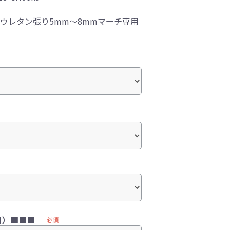
総ウレタン張り5mm～8mmマーチ専用
目）■■■
必須