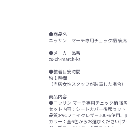
●商品名
ニッサン マーチ専用チェック柄 後席[
●メーカー品番
zs-ch-march-ks
●装着目安時間
約 1 時間
（当店女性スタッフが装着した場合）
商品内容
●ニッサン マーチ専用チェック柄 後席
セット内容：シートカバー後席セット
品質:PVCフェイクレザー100％使用
カラー：全6色からお選びください[