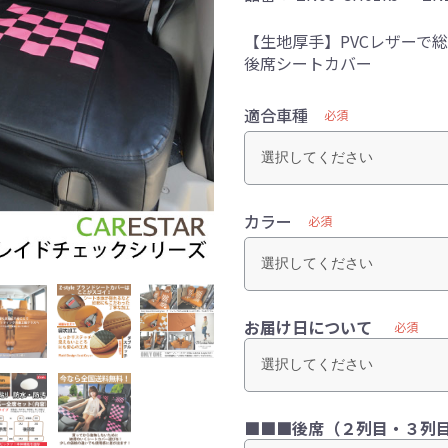
【生地厚手】PVCレザーで
後席シートカバー
適合車種
必須
カラー
必須
お届け日について
必須
■■■後席（２列目・３列