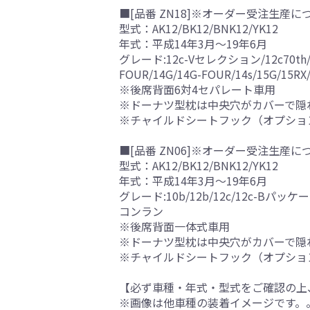
■[品番 ZN18]※オーダー受注生産に
型式：AK12/BK12/BNK12/YK12
年式：平成14年3月～19年6月
グレード:12c-Vセレクション/12c70th/12c7
FOUR/14G/14G-FOUR/14s/1
※後席背面6対4セパレート車用
※ドーナツ型枕は中央穴がカバーで隠
※チャイルドシートフック（オプショ
■[品番 ZN06]※オーダー受注生産に
型式：AK12/BK12/BNK12/YK12
年式：平成14年3月～19年6月
グレード:10b/12b/12c/12c-Bパッケージ
コンラン
※後席背面一体式車用
※ドーナツ型枕は中央穴がカバーで隠
※チャイルドシートフック（オプショ
【必ず車種・年式・型式をご確認の上
※画像は他車種の装着イメージです。