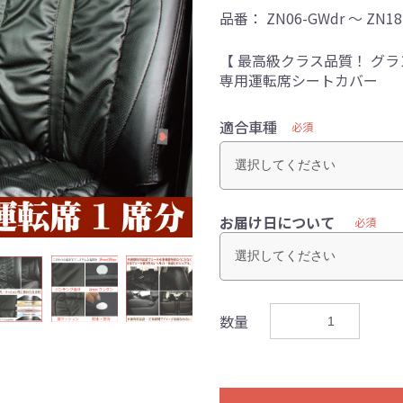
品番：
ZN06-GWdr ～ ZN18
【 最高級クラス品質！ グ
専用運転席シートカバー
適合車種
必須
お届け日について
必須
数量