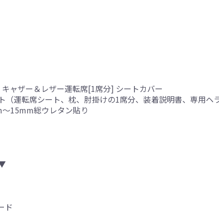
キャザー＆レザー運転席[1席分] シートカバー
ト（運転席シート、枕、肘掛けの1席分、装着説明書、専用ヘ
mm～15mm総ウレタン貼り
▼
ード