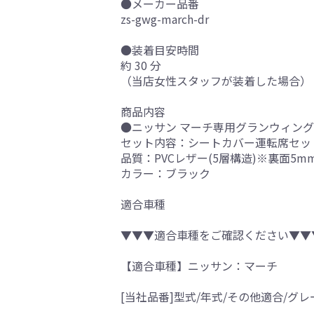
●メーカー品番
zs-gwg-march-dr
●装着目安時間
約 30 分
（当店女性スタッフが装着した場合）
商品内容
●ニッサン マーチ専用グランウィング 
セット内容：シートカバー運転席セッ
品質：PVCレザー(5層構造)※裏面5
カラー：ブラック
適合車種
▼▼▼適合車種をご確認ください▼▼
【適合車種】ニッサン：マーチ
[当社品番]型式/年式/その他適合/グレ