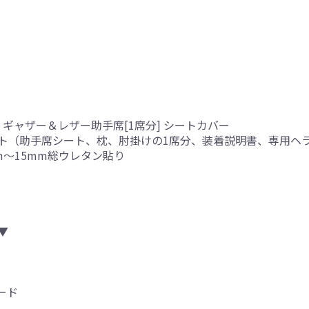
ギャザー＆レザー助手席[1席分] シートカバー
ト（助手席シート、枕、肘掛けの1席分、装着説明書、専用ヘ
mm～15mm総ウレタン貼り
▼
ード