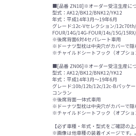
■[品番 ZN18]※オーダー受注生産に
型式：AK12/BK12/BNK12/YK12
年式：平成14年3月～19年6月
グレード:12c-Vセレクション/12c70th/12c7
FOUR/14G/14G-FOUR/14s/1
※後席背面6対4セパレート車用
※ドーナツ型枕は中央穴がカバーで隠
※チャイルドシートフック（オプショ
■[品番 ZN06]※オーダー受注生産に
型式：AK12/BK12/BNK12/YK12
年式：平成14年3月～19年6月
グレード:10b/12b/12c/12c-Bパッケージ
コンラン
※後席背面一体式車用
※ドーナツ型枕は中央穴がカバーで隠
※チャイルドシートフック（オプショ
【必ず車種・年式・型式をご確認の上
※画像は他車種の装着イメージです。