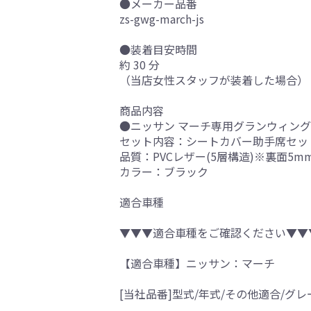
●メーカー品番
zs-gwg-march-js
●装着目安時間
約 30 分
（当店女性スタッフが装着した場合）
商品内容
●ニッサン マーチ専用グランウィング 
セット内容：シートカバー助手席セッ
品質：PVCレザー(5層構造)※裏面5
カラー：ブラック
適合車種
▼▼▼適合車種をご確認ください▼▼
【適合車種】ニッサン：マーチ
[当社品番]型式/年式/その他適合/グレ