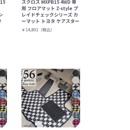
15
スクロス MXPB15 4WD 専
用 フロアマット Z-style プ
シ
レイドチェックシリーズ カ
タ
ーマット トヨタ ケアスター
￥14,801（税込）