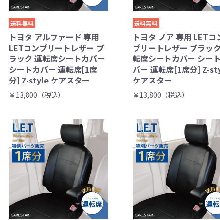
送料無料
送料無料
トヨタ アルファード 専用
トヨタ ノア 専用 LETコ
LETコンプリートレザー ブ
プリートレザー ブラック
ラック 運転席シートカバー
転席シートカバー シー
シートカバー 運転席[1席
バー 運転席[1席分] Z-sty
分] Z-style ケアスター
ケアスター
￥13,800（税込）
￥13,800（税込）