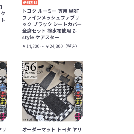
送料無料
コ
トヨタ ルーミー 専用 WRF
ック
ファインメッシュファブリ
ート
ック ブラック シートカバー
全席セット 撥水布使用 Z-
style ケアスター
￥14,200 ～ ￥24,800（税込）
ヤリ
オーダーマット トヨタ ヤリ