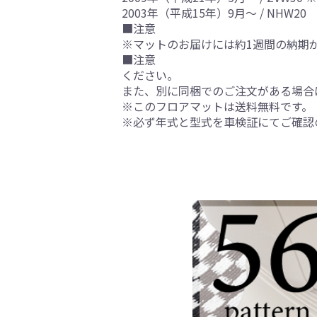
2003年（平成15年）9月～ / NHW20
■注意
※マットのお届けには約1週間の納期
■注意
ください。
また、別に同梱でのご注文がある場合
※このフロアマットは送料無料です。
※必ず年式と型式を車検証にてご確認