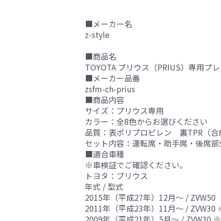
■メーカー名
z-style
■商品名
TOYOTA プリウス（PRIUS）専
■メーカー品番
zsfm-ch-prius
■商品内容
サイズ：プリウス専用
カラー：全8色からお選びください
品質：表ポリプロピレン 裏TPR（合
セット内容：運転席・助手席・後席部
■適合車種
※車検証でご確認ください。
トヨタ：プリウス
年式 / 型式
2015年（平成27年）12月～ / ZVW50
2011年（平成23年）11月～ / ZVW
2009年（平成21年）5月～ / ZVW3