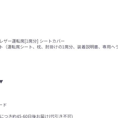
レザー運転席[1席分] シートカバー
ト（運転席シート、枕、肘掛けの1席分、装着説明書、専用ヘ
り
▼
ード
につき約45-60日後お届け(代引き不可)