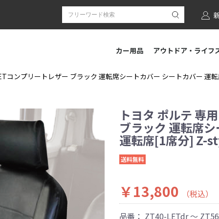
カー用品
アウトドア・ライフ
LETコンプリートレザー ブラック 運転席シートカバー シートカバー 運転席[1
トヨタ ポルテ 専用
ブラック 運転席シ
運転席[1席分] Z-s
送料無料
￥13,800
（税込）
品番：
ZT40-LETdr ～ ZT56