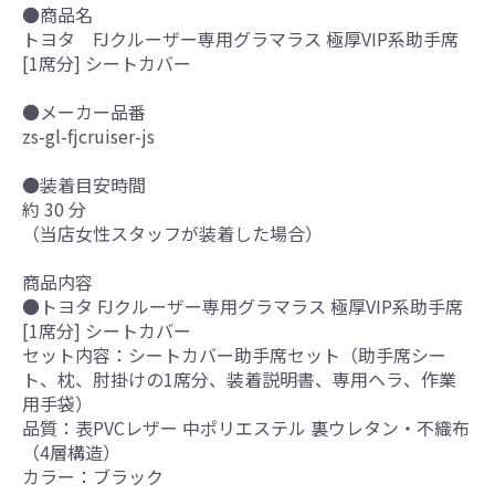
●商品名
トヨタ FJクルーザー専用グラマラス 極厚VIP系助手席
[1席分] シートカバー
●メーカー品番
zs-gl-fjcruiser-js
●装着目安時間
約 30 分
（当店女性スタッフが装着した場合）
商品内容
●トヨタ FJクルーザー専用グラマラス 極厚VIP系助手席
[1席分] シートカバー
セット内容：シートカバー助手席セット（助手席シー
ト、枕、肘掛けの1席分、装着説明書、専用ヘラ、作業
用手袋）
品質：表PVCレザー 中ポリエステル 裏ウレタン・不織布
（4層構造）
カラー：ブラック