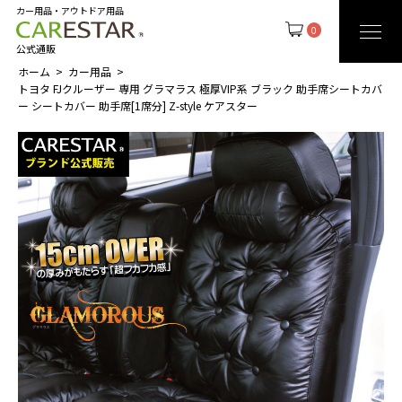
カー用品・アウトドア用品
0
公式通販
ホーム
カー用品
トヨタ FJクルーザー 専用 グラマラス 極厚VIP系 ブラック 助手席シートカバ
ー シートカバー 助手席[1席分] Z-style ケアスター