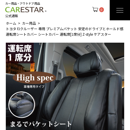
カー用品・アウトドア用品
0
公式通販
ホーム
カー用品
トヨタ FJクルーザー 専用 プレミアムバケット 安定のドライブとホールド感
運転席シートカバー シートカバー 運転席[1席分] Z-style ケアスター