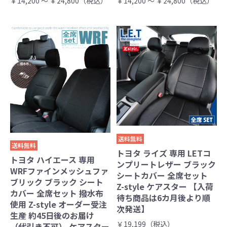
￥14,200 ～ ￥24,800（税込）
￥14,200 ～ ￥24,800（税込）
送料無料
送料無料
トヨタ ライズ 専用 LETコ
トヨタ ハイエース 専用
ンプリートレザー ブラック
WRFファインメッシュファ
シートカバー 全席セット
ブリック ブラック シート
Z-style ケアスター 【入荷
カバー 全席セット 撥水布
待ち商品は6カ月後より順
使用 Z-style オーダー受注
次発送】
生産 約45日後のお届け
￥19,199（税込）
（代引き不可） ケアスター