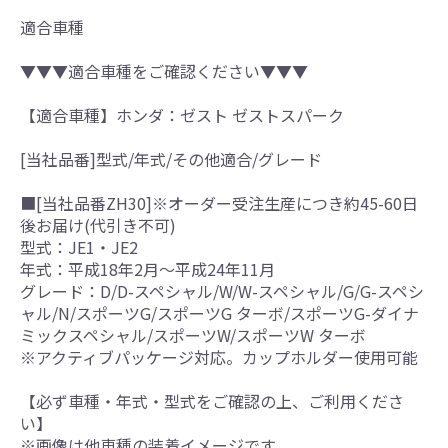
適合車種
▼▼▼適合車種をご確認ください▼▼▼
【適合車種】ホンダ：ゼスト ゼストスパーク
[当社品番]型式/年式/その他適合/グレード
■[当社品番ZH30]※オーダー受注生産につき約45-60日
後お届け(代引き不可)
型式：JE1・JE2
年式：平成18年2月～平成24年11月
グレード：D/D-スペシャル/W/W-スペシャル/G/G-スペシ
ャル/N/スポーツG/スポーツG ターボ/スポーツG-ダイナ
ミックスペシャル/スポーツW/スポーツW ターボ
※アクティブパッケージ対応。カップホルダー使用可能
【必ず車種・年式・型式をご確認の上、ご利用くださ
い】
※画像は他車種の装着イメージです。