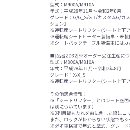
型式：M900A/M910A
年式：平成28年11月～令和2年8月
グレード：G/G_S/G-T/カスタムG
ション】
※運転席シートリフター(シート上下
※運転席シートヒーター装備車・未装
※シートバックテーブル装備車にはカ
■[品番ZD32]※オーダー受注生産につ
型式：M900A/M910A
年式：平成28年11月～令和2年8月
グレード：X/X_S
※運転席シートリフター(シート上下
その他適合情報：
※「シートリフター」とはシート座面
は別についています）
※2列目背もたれを前に倒した際にロ
また、ロックが掛からない状態でもシ
※必ず車検証で年式と型式、グレード