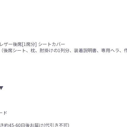
レザー後席[1席分] シートカバー
（後席シート、枕、肘掛けの1列分、装着説明書、専用ヘラ、
り
▼
ード
き約45-60日後お届け(代引き不可)