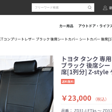
カー用品
アウトドア・ライフ
ETコンプリートレザー ブラック 後席シートカバー シートカバー 後席[1列分]
トヨタ タンク 専用
ブラック 後席シー
席[1列分] Z-sty
送料無料
￥23,000
（税込）
品番：
ZD31-LETks ～ ZD32