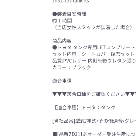
zd31-let-tank-ks
●装着目安時間
約 1 時間
（当店女性スタッフが装着した場合）
商品内容
●トヨタ タンク専用LETコンプリート
セット内容：シートカバー後席セット
品質:PVCレザー 内側※総ウレタン張
カラー：ブラック
適合車種
▼▼▼適合車種をご確認ください▼▼
【適合車種】トヨタ：タンク
[当社品番]型式/年式/その他適合/グレ
■[品番ZD31]※オーダー受注生産につ