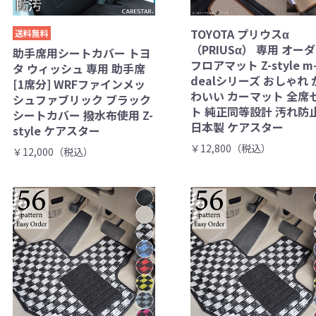
TOYOTA プリウスα
送料無料
（PRIUSα） 専用 オー
助手席用シートカバー トヨ
フロアマット Z-style m
タ ウィッシュ 専用 助手席
dealシリーズ おしゃれ 
[1席分] WRFファインメッ
わいい カーマット 全席
シュファブリック ブラック
ト 純正同等設計 汚れ防
シートカバー 撥水布使用 Z-
日本製 ケアスター
style ケアスター
￥12,800（税込）
￥12,000（税込）