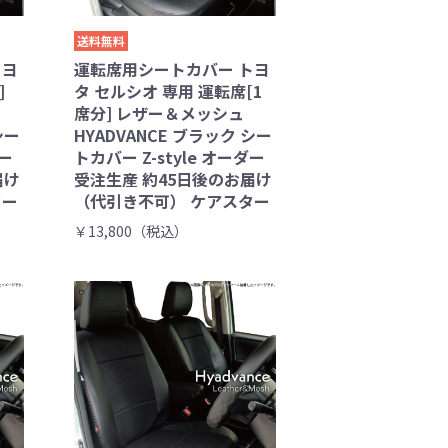
送料無料
トヨ
運転席用シートカバー トヨ
]
タ セルシオ 専用 運転席[1
席分] レザー＆メッシュ
シー
HYADVANCE ブラック シー
ダー
トカバー Z-style オーダー
届け
受注生産 約45日後のお届け
ター
（代引き不可） ケアスター
￥13,800（税込）