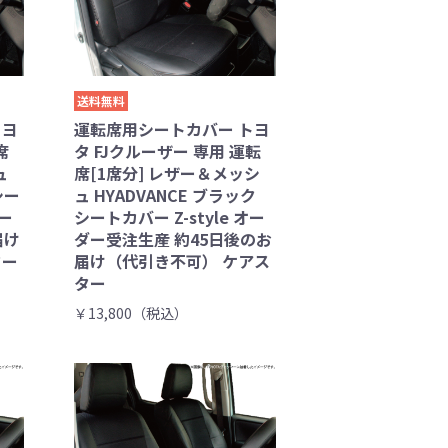
送料無料
トヨ
運転席用シートカバー トヨ
席
タ FJクルーザー 専用 運転
ュ
席[1席分] レザー＆メッシ
シー
ュ HYADVANCE ブラック
ダー
シートカバー Z-style オー
届け
ダー受注生産 約45日後のお
ター
届け（代引き不可） ケアス
ター
￥13,800（税込）