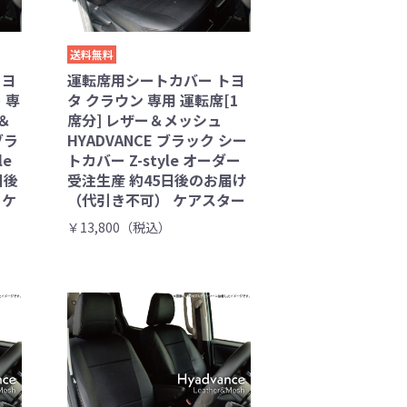
送料無料
トヨ
運転席用シートカバー トヨ
 専
タ クラウン 専用 運転席[1
＆
席分] レザー＆メッシュ
ブラ
HYADVANCE ブラック シー
le
トカバー Z-style オーダー
日後
受注生産 約45日後のお届け
 ケ
（代引き不可） ケアスター
￥13,800（税込）