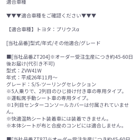
適合車種
▼▼▼適合車種をご確認ください▼▼▼
【適合車種】トヨタ：プリウスα
[当社品番]型式/年式/その他適合/グレード
■[当社品番ZT204]※オーダー受注生産につき約45-60日
後お届け(代引き不可)
型式：ZVW41W
年式：平成26年11月～
グレード：S/S-ツーリングセレクション
※5人乗りで、2列目のひじ掛け付き車の専用タイプ。
※運転席手動シート車の専用タイプ。
※1列目センターコンソールカバーは付属されていませ
ん。
※快適温熱シート装着車には装着できません。
※本体シートが布と合皮のコンビには適合しません。
■[当社品番ZT87]※オーダー受注生産につき約45-60日