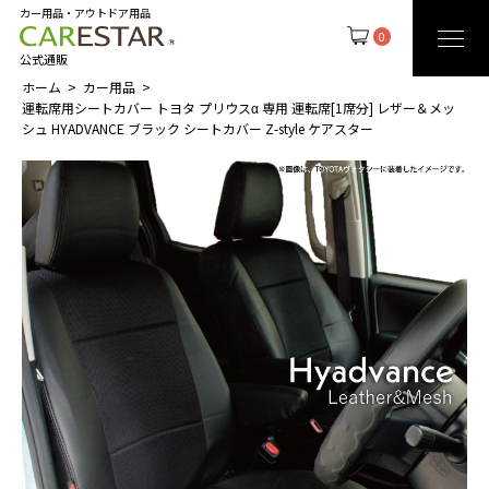
カー用品・アウトドア用品
0
公式通販
ホーム
カー用品
運転席用シートカバー トヨタ プリウスα 専用 運転席[1席分] レザー＆メッ
シュ HYADVANCE ブラック シートカバー Z-style ケアスター