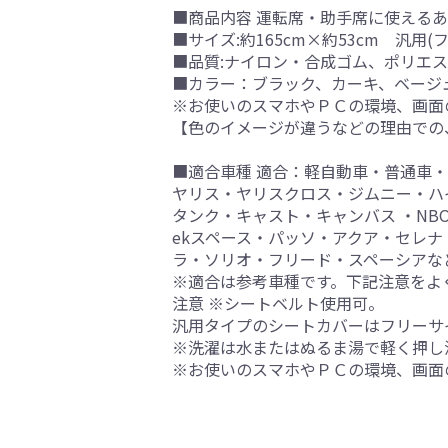
■商品内容 運転席・助手席に使える
■サイズ:約165cm×約53cm 汎用(
■品質:ナイロン・合成ゴム、ポリエ
■カラー：ブラック、カーキ、ベージ
※お使いのスマホやＰＣの環境、画面
【色のイメージが違うなどの理由での
■適合車種 適合：軽自動車・普通車
ヤリス・ヤリスクロス・ジムニー・ハ
タンク・キャスト・キャンバス ・NB
ekスペース・パッソ・アクア・セレナ
ラ・ソリオ・フリード・スペーシアな
※適合は参考車種です。下記注意をよ
注意 ※シートベルト使用可。
汎用タイプのシートカバーはフリーサ
※洗濯は水またはぬるま湯で軽く押し
※お使いのスマホやＰＣの環境、画面