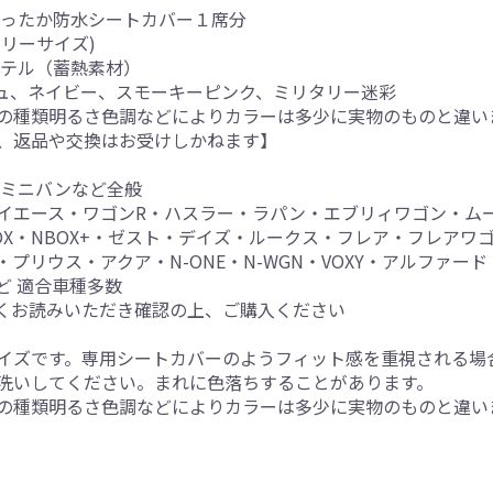
あったか防水シートカバー１席分
フリーサイズ)
ステル（蓄熱素材）
ュ、ネイビー、スモーキーピンク、ミリタリー迷彩
の種類明るさ色調などによりカラーは多少に実物のものと違い
、返品や交換はお受けしかねます】
・ミニバンなど全般
イエース・ワゴンR・ハスラー・ラパン・エブリィワゴン・ム
OX・NBOX+・ゼスト・デイズ・ルークス・フレア・フレアワ
・プリウス・アクア・N-ONE・N-WGN・VOXY・アルファ
ど 適合車種多数
くお読みいただき確認の上、ご購入ください
イズです。専用シートカバーのようフィット感を重視される場
洗いしてください。まれに色落ちすることがあります。
の種類明るさ色調などによりカラーは多少に実物のものと違い