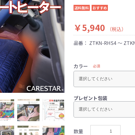
送料無料
おすすめ
￥5,940
（税込）
品番：
ZTKN-RHS4 ～ ZTK
カラー
必須
プレゼント包装
数量