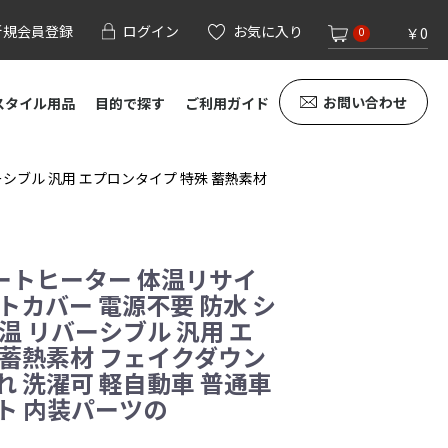
新規会員登録
ログイン
お気に入り
￥0
0
お問い合わせ
スタイル用品
目的で探す
ご利用ガイド
シブル 汎用 エプロンタイプ 特殊 蓄熱素材
ートヒーター 体温リサイ
トカバー 電源不要 防水 シ
温 リバーシブル 汎用 エ
 蓄熱素材 フェイクダウン
れ 洗濯可 軽自動車 普通車
ト 内装パーツの