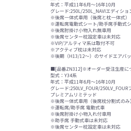
年式：平成11年6月～16年10月
グレード:250L/250L_NAVIエディションI
※後席一体式車用（後席と枕一体式）
※運転席電動式シート/助手席手動式
※後席肘掛け小物入れ無車用
※後席センター枕設定車は未対応
※VIP/アルティマ系は取付不可
※アクティブ枕は未対応
※後期（H13/12～）のサイドエアバ
■[品番ZN312]※オーダー受注生産に
型式：Y34系
年式：平成11年6月～16年10月
グレード:250LV_FOUR/250LV_FOU
プレミアムリミテッド
※後席一体式車用（後席枕分割式のみ
※運転席/助手席 電動式車
※後席肘掛け小物入れ付車用
※助手席 手動式車は未対応
※後席センター枕設定車は未対応