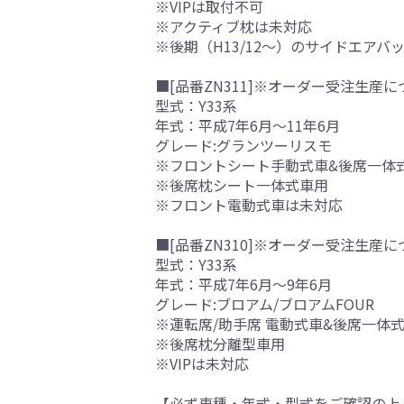
※VIPは取付不可
※アクティブ枕は未対応
※後期（H13/12～）のサイドエアバ
■[品番ZN311]※オーダー受注生産に
型式：Y33系
年式：平成7年6月～11年6月
グレード:グランツーリスモ
※フロントシート手動式車&後席一体
※後席枕シート一体式車用
※フロント電動式車は未対応
■[品番ZN310]※オーダー受注生産に
型式：Y33系
年式：平成7年6月～9年6月
グレード:ブロアム/ブロアムFOUR
※運転席/助手席 電動式車&後席一体
※後席枕分離型車用
※VIPは未対応
【必ず車種・年式・型式をご確認の上