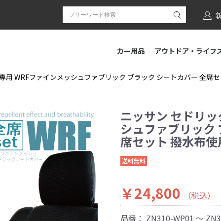
カー用品
アウトドア・ライフ
専用 WRFファインメッシュファブリック ブラック シートカバー 全席セット 
ニッサン セドリッ
シュファブリック 
席セット 撥水布使用 
送料無料
￥24,800
（税込）
品番：
ZN310-WP01 ～ ZN3