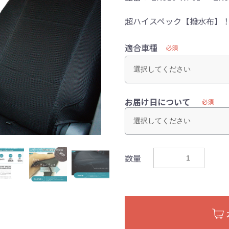
超ハイスペック【撥水布】
適合車種
必須
お届け日について
必須
数量