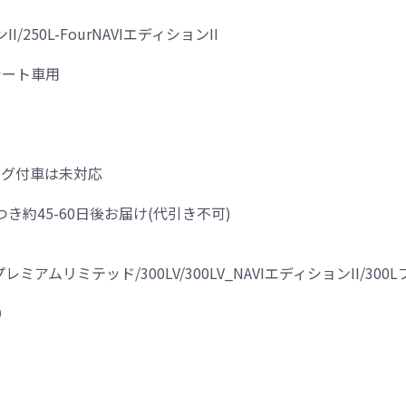
I/250L-FourNAVIエディションII
シート車用
ッグ付車は未対応
つき約45-60日後お届け(代引き不可)
Rプレミアムリミテッド/300LV/300LV_NAVIエディションII/300
）