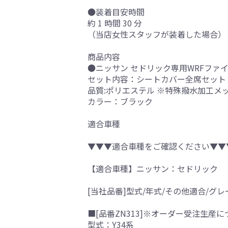
●装着目安時間
約 1 時間 30 分
（当店女性スタッフが装着した場合）
商品内容
●ニッサン セドリック専用WRFファ
セット内容：シートカバー全席セット
品質:ポリエステル ※特殊撥水加工メッ
カラー：ブラック
適合車種
▼▼▼適合車種をご確認ください▼▼
【適合車種】ニッサン：セドリック
[当社品番]型式/年式/その他適合/グレ
■[品番ZN313]※オーダー受注生産に
型式：Y34系