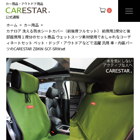
カー用品・アウトドア用品
0
公式通販
ホーム
カー用品
カナロア 洗える防水シートカバー（前後席フルセット） 前席用2席分と後
部座席用１席分のセット商品 ウェットスーツ素材使用でおしゃれなコーデ
ィネートセット ペット・ドッグ・アウトドアなどで活躍 汎用 車・内装パー
ツのCARESTAR ZBKW-SCF-SRWset