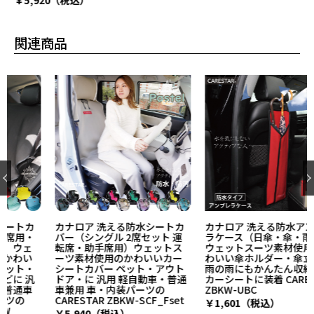
￥5,920（税込）
関連商品
カナロア 洗える防水シートカ
カナロア 洗える防水アンブレ
バー（シングル 2席セット 運
ラケース（日傘・傘・雨傘）
転席・助手席用）ウェットス
ウェットスーツ素材使用のか
ーツ素材使用のかわいいカー
わいい傘ホルダー・傘立て 梅
シートカバー ペット・アウト
雨の雨にもかんたん収納 車・
ドア・に 汎用 軽自動車・普通
カーシートに装着 CARESTAR
車兼用 車・内装パーツの
ZBKW-UBC
CARESTAR ZBKW-SCF_Fset
￥1,601（税込）
￥5,940（税込）