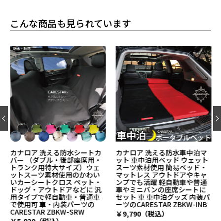
こんな商品も見られています
カナロア 洗える防水シートカ
カナロア 洗える防水車中泊マ
バー （ダブル・後部座席用・
ット 車中泊用ベッド ウェット
トランク用特大サイズ）ウェ
スーツ素材使用 簡易ベッド・
ットスーツ素材使用のかわい
マットレス アウトドアやキャ
いカーシートクロス ペット・
ンプでも活躍 軽自動車や普通
ドッグ・アウトドアなどに 汎
車やミニバンの座席シートに
用タイプで軽自動車・普通車
セット 車 車中泊グッズ 内装パ
で使用可 車・内装パーツの
ーツのCARESTAR ZBKW-INB
CARESTAR ZBKW-SRW
￥9,790（税込）