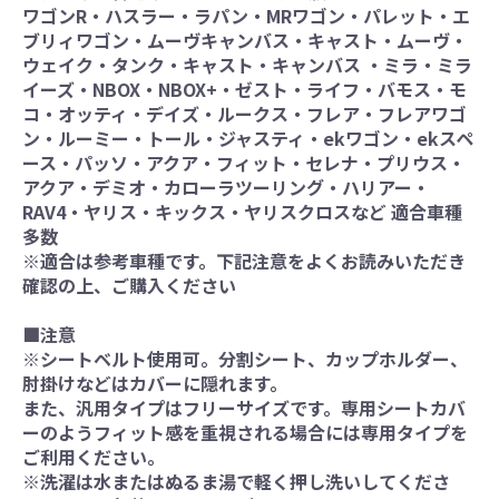
ワゴンR・ハスラー・ラパン・MRワゴン・パレット・エ
ブリィワゴン・ムーヴキャンバス・キャスト・ムーヴ・
ウェイク・タンク・キャスト・キャンバス ・ミラ・ミラ
イーズ・NBOX・NBOX+・ゼスト・ライフ・バモス・モ
コ・オッティ・デイズ・ルークス・フレア・フレアワゴ
ン・ルーミー・トール・ジャスティ・ekワゴン・ekスペ
ース・パッソ・アクア・フィット・セレナ・プリウス・
アクア・デミオ・カローラツーリング・ハリアー・
RAV4・ヤリス・キックス・ヤリスクロスなど 適合車種
多数
※適合は参考車種です。下記注意をよくお読みいただき
確認の上、ご購入ください
■注意
※シートベルト使用可。分割シート、カップホルダー、
肘掛けなどはカバーに隠れます。
また、汎用タイプはフリーサイズです。専用シートカバ
ーのようフィット感を重視される場合には専用タイプを
ご利用ください。
※洗濯は水またはぬるま湯で軽く押し洗いしてくださ