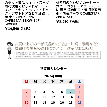
材使用のかわいいカーシート
ットスーツ素材使用のかわい
カバー ペット・アウトドア・
いカーシートクロス ペット・
に 汎用 軽自動車・普通車兼用
ドッグ・アウトドアなどに 汎
車・内装パーツのCARESTAR
用タイプで軽自動車・普通車
ZBKW-SCF
で使用可 車・内装パーツの
CARESTAR ZBKW-SRW
￥3,680（税込）
￥5,920（税込）
営業日カレンダー
2026
年
08
月
日
月
火
水
木
金
土
1
2
3
4
5
6
7
8
9
10
11
12
13
14
15
16
17
18
19
20
21
22