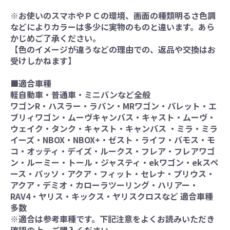
※お使いのスマホやＰＣの環境、画面の種類明るさ色調
などによりカラーは多少に実物のものと違います。あら
かじめご了承ください。
【色のイメージが違うなどの理由での、返品や交換はお
受けしかねます】
■適合車種
軽自動車・普通車・ミニバンなど全般
ワゴンR・ハスラー・ラパン・MRワゴン・パレット・エ
ブリィワゴン・ムーヴキャンバス・キャスト・ムーヴ・
ウェイク・タンク・キャスト・キャンバス ・ミラ・ミラ
イーズ・NBOX・NBOX+・ゼスト・ライフ・バモス・モ
コ・オッティ・デイズ・ルークス・フレア・フレアワゴ
ン・ルーミー・トール・ジャスティ・ekワゴン・ekスペ
ース・パッソ・アクア・フィット・セレナ・プリウス・
アクア・デミオ・カローラツーリング・ハリアー・
RAV4・ヤリス・キックス・ヤリスクロスなど 適合車種
多数
※適合は参考車種です。下記注意をよくお読みいただき
確認の上、ご購入ください