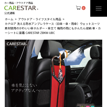
カー用品・アウトドア用品
0
公式通販
ホーム
アウトドア・ライフスタイル用品
カナロア 洗える防水アンブレラケース（日傘・傘・雨傘）ウェットスーツ
素材使用のかわいい傘ホルダー・傘立て 梅雨の雨にもかんたん収納 車・カ
ーシートに装着 CARESTAR ZBKW-UBC