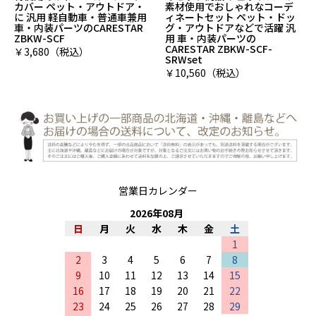
素材使用でおしゃれなコーデ
なコンパクトでかわいい ティ
ィネートセット ペット・ドッ
ッシュボックス入れ ウェット
グ・アウトドアなどで活躍 汎
スーツ素材使用 CARESTAR
用 車・内装パーツの
ZBKW-TSC
CARESTAR ZBKW-SCF-
￥1,601（税込）
SRWset
￥10,560（税込）
営業日カレンダー
2026
年
08
月
日
月
火
水
木
金
土
1
2
3
4
5
6
7
8
9
10
11
12
13
14
15
16
17
18
19
20
21
22
23
24
25
26
27
28
29