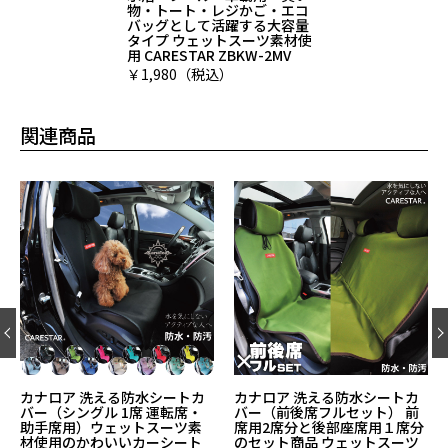
物・トート・レジかご・エコ
バッグとして活躍する大容量
タイプ ウェットスーツ素材使
用 CARESTAR ZBKW-2MV
￥1,980（税込）
関連商品
カナロア 洗える防水シートカ
カナロア 洗える防水ティッシ
バー（前後席フルセット） 前
ュケース 車内でもおしゃれな
席用2席分と後部座席用１席分
ティッシュカバー 200組箱も
のセット商品 ウェットスーツ
OKで吊り下げや壁掛けが可能