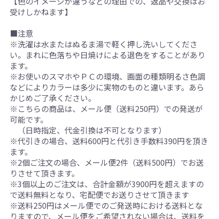
【色のイメージが違うなどの理由での、返品や交換はお
受けしかねます】
■注意
※洗濯は水またはぬるま湯で軽く押し洗いしてくださ
い。まれに色落ちや日焼けによる退色をすることがあり
ます。
※お使いのスマホやＰＣの環境、画面の種類明るさ色調
などによりカラーは多少に実物のものと違います。あら
かじめご了承ください。
※こちらの商品は、メール便（送料250円）での発送が
可能です。
（日時指定、代金引換は不可となります）
※代引きの場合、送料600円と代引き手数料390円を頂き
ます。
※2個ご注文の場合、メール便2件（送料500円）でお送
りさせて頂きます。
※3個以上のご注文は、合計金額が3900円を超えますの
で送料無料となり、宅配便でお送りさせて頂きます
※送料250円はメール便でのご発送時における送料とな
りますので、メール便をご希望されない場合は、送料を