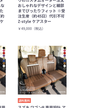
タ
りのカスタムオーダー注文
れな
おしゃれなデザインと細部
た
までぴったりフィット ※受
（約
注生産（約45日）代引不可
 ケ
Z-style ケアスター
￥49,000（税込）
送料無料
専用
スズキ ワゴンR 専用設計 ア