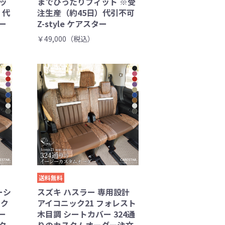
ッ
までぴったりフィット ※受
）代
注生産（約45日）代引不可
ター
Z-style ケアスター
￥49,000（税込）
送料無料
ーシ
スズキ ハスラー 専用設計
ック
アイコニック21 フォレスト
ー
木目調 シートカバー 324通