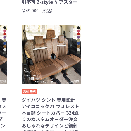
引不可 Z-style ケアスター
￥49,000（税込）
送料無料
 専
ダイハツ タント 専用設計
フォ
アイコニック21 フォレスト
バー
木目調 シートカバー 324通
ダ
りのカスタムオーダー注文
イン
おしゃれなデザインと細部