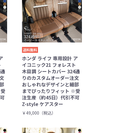
送料無料
ア
ホンダ ライフ 専用設計 ア
ト
イコニック21 フォレスト
4通
木目調 シートカバー 324通
文
りのカスタムオーダー注文
部
おしゃれなデザインと細部
※受
までぴったりフィット ※受
不可
注生産（約45日）代引不可
Z-style ケアスター
￥49,000（税込）