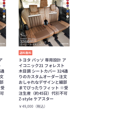
送料無料
ア
トヨタ パッソ 専用設計 ア
ト
イコニック21 フォレスト
4通
木目調 シートカバー 324通
文
りのカスタムオーダー注文
部
おしゃれなデザインと細部
※受
までぴったりフィット ※受
不可
注生産（約45日）代引不可
Z-style ケアスター
￥49,000（税込）