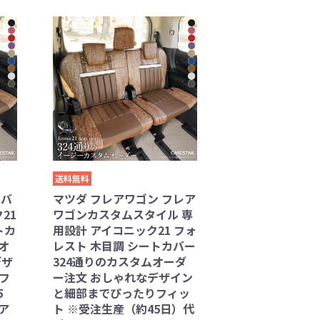
送料無料
ーバ
マツダ フレアワゴン フレア
21
ワゴンカスタムスタイル 専
トカ
用設計 アイコニック21 フォ
オ
レスト 木目調 シートカバー
デザ
324通りのカスタムオーダ
フ
ー注文 おしゃれなデザイン
5
と細部までぴったりフィッ
ケア
ト ※受注生産（約45日）代