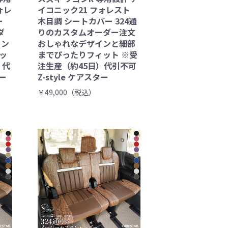
ォレ
イコニック21 フォレスト
ー
木目調 シートカバー 324通
ダ
りのカスタムオーダー注文
イン
おしゃれなデザインと細部
ッ
までぴったりフィット ※受
）代
注生産（約45日）代引不可
ター
Z-style ケアスター
￥49,000（税込）