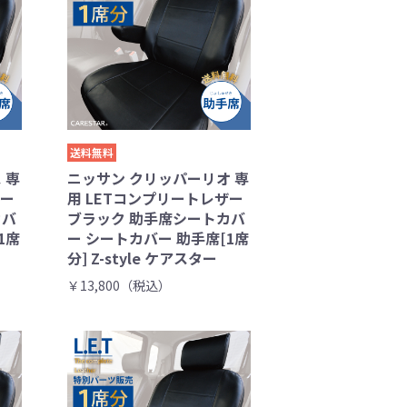
送料無料
 専
ニッサン クリッパーリオ 専
ザー
用 LETコンプリートレザー
カバ
ブラック 助手席シートカバ
1席
ー シートカバー 助手席[1席
分] Z-style ケアスター
￥13,800（税込）