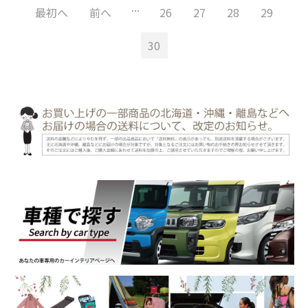
...
最初へ
前へ
26
27
28
29
30