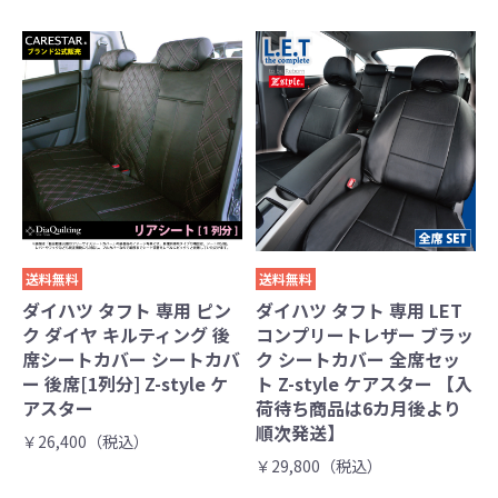
送料無料
送料無料
ダイハツ タフト 専用 ピン
ダイハツ タフト 専用 LET
ク ダイヤ キルティング 後
コンプリートレザー ブラッ
席シートカバー シートカバ
ク シートカバー 全席セッ
ー 後席[1列分] Z-style ケ
ト Z-style ケアスター 【入
アスター
荷待ち商品は6カ月後より
順次発送】
￥26,400（税込）
￥29,800（税込）