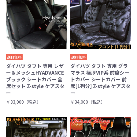
送料無料
送料無料
ダイハツ タフト 専用 レザ
ダイハツ タフト 専用 グラ
ー＆メッシュHYADVANCE
マラス 極厚VIP系 前席シー
ブラック シートカバー 全
トカバー シートカバー 前
席セット Z-style ケアスタ
席[1列分] Z-style ケアスタ
ー
ー
￥33,000（税込）
￥34,000（税込）