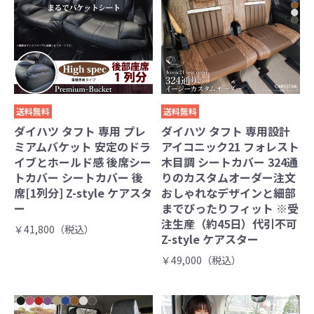
送料無料
送料無料
ダイハツ タフト 専用 プレ
ダイハツ タフト 専用設計
ミアムバケット 安定のドラ
アイコニック21 フォレスト
イブとホールド感 後席シー
木目調 シートカバー 324通
トカバー シートカバー 後
りのカスタムオーダー注文
席[1列分] Z-style ケアスタ
おしゃれなデザインと細部
ー
までぴったりフィット ※受
注生産（約45日）代引不可
￥41,800（税込）
Z-style ケアスター
￥49,000（税込）