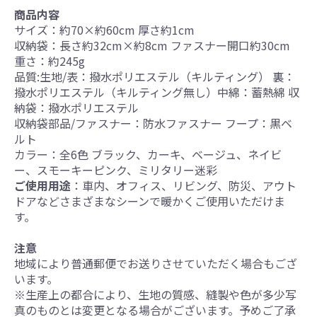
商品内容
サイズ：約70×約60cm 厚さ約1cm
収納袋：長さ約32cm×約8cm ファスナー開口約30cm
重さ：約245g
品質:生地/表：撥水ポリエステル（キルティング） 裏：
撥水ポリエステル（キルティング無し）中綿：蓄熱綿 収
納袋：撥水ポリエステル
収納袋部品/ファスナー：防水ファスナー フープ：黒ベ
ルト
カラー：全6色 ブラック、カーキ、ベージュ、ネイビ
ー、スモーキーピンク、ミリタリー迷彩
ご使用用途
：車内、オフィス、リビング、防災、アウト
ドアなどさまざまなシーンで暖かくご使用いただけま
す。
注意
地域により普通郵便でお送りさせていただく場合もござ
います。
※生産上の都合により、生地の質感、縫製や色が多少写
真のものとは変更となる場合がございます。予めご了承