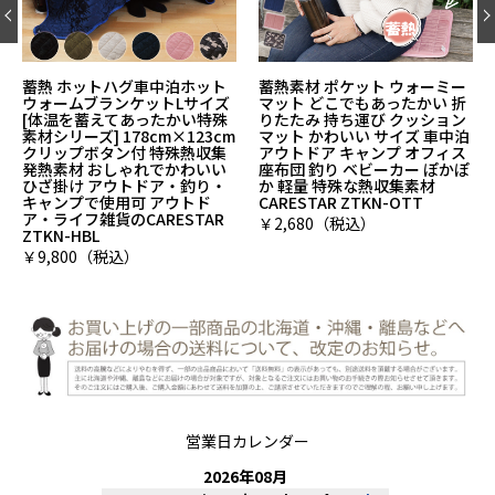
蓄熱素材 ポケット ウォーミー
蓄熱 ホットハグレッグウォー
マット どこでもあったかい 折
マー[体温を蓄えてあったかい
りたたみ 持ち運び クッション
特殊素材シリーズ] 電源不要で
マット かわいい サイズ 車中泊
冷え性・足元足首対策 特殊熱
アウトドア キャンプ オフィス
収集発熱素材 ぽかぽか裏ボ
座布団 釣り ベビーカー ぽかぽ
ア・裏起毛アームウォーマー
か 軽量 特殊な熱収集素材
アウトドア・ライフ雑貨の
CARESTAR ZTKN-OTT
CARESTAR ZTKN-LGW
￥2,680（税込）
￥2,980（税込）
営業日カレンダー
2026
年
08
月