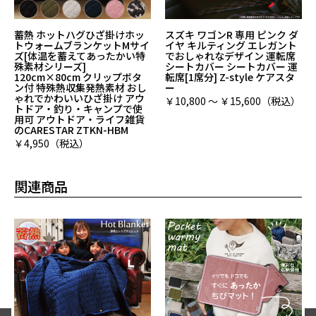
蓄熱 ホットハグひざ掛けホッ
スズキ ワゴンR 専用 ピンク ダ
トウォームブランケットMサイ
イヤ キルティング エレガント
ズ[体温を蓄えてあったかい特
でおしゃれなデザイン 運転席
殊素材シリーズ]
シートカバー シートカバー 運
120cm×80cm クリップボタ
転席[1席分] Z-style ケアスタ
ン付 特殊熱収集発熱素材 おし
ー
ゃれでかわいいひざ掛け アウ
￥10,800 ～ ￥15,600（税込）
トドア・釣り・キャンプで使
用可 アウトドア・ライフ雑貨
のCARESTAR ZTKN-HBM
￥4,950（税込）
関連商品