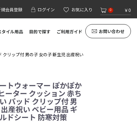
新規会員登録
ログイン
お気に入り
￥0
0
お問い合わせ
スタイル用品
目的で探す
ご利用ガイド
 クリップ付 男の子 女の子 新生児 出産祝い
カートウォーマー ぽかぽか
ヒーター クッション 赤ち
い パッド クリップ付 男
 出産祝い ベビー用品 ギ
イルドシート 防寒対策