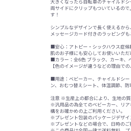
大きくなったら自転車のチャイルドシ
両サイドにクリップもついているので
す！
シンプルなデザインで長く使えるから
メッセージカード付きのラッピングも
■安心：アトピー・シックハウス症候
肌のお子様にも安心してお使いいただ
■カラー：全6色 ブラック、カーキ
【色のイメージが違うなどの理由での
■用途：ベビーカー、チャイルドシー
ン、おむつ替えシート、体温調節、防
注意 ※生産上の都合により、生地の
※汎用品の為全てのベビーカー、リア
構をお確かめの上ご利用ください。
※プレゼント包装のパッケージデザイ
※プレゼントなどの場合で、日時のご
※この商品は全国一律で送料無料、プ