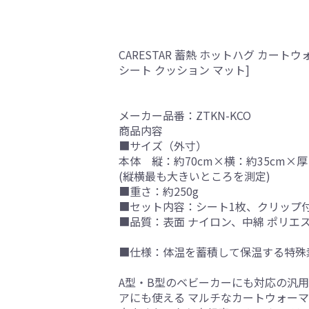
CARESTAR 蓄熱 ホットハグ カ
シート クッション マット]
メーカー品番：ZTKN-KCO
商品内容
■サイズ（外寸）
本体 縦：約70cm×横：約35cm×厚
(縦横最も大きいところを測定)
■重さ：約250g
■セット内容：シート1枚、クリップ
■品質：表面 ナイロン、中綿 ポリエ
■仕様：体温を蓄積して保温する特殊
A型・B型のベビーカーにも対応の汎
アにも使える マルチなカートウォー