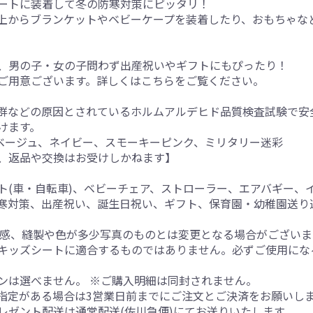
ートに装着して冬の防寒対策にピッタリ！
上からブランケットやベビーケープを装着したり、おもちゃな
、男の子・女の子問わず出産祝いやギフトにもぴったり！
ご用意ございます。詳しくはこちらをご覧ください。
群などの原因とされているホルムアルデヒド品質検査試験で安
けます。
、ベージュ、ネイビー、スモーキーピンク、ミリタリー迷彩
、返品や交換はお受けしかねます】
ト(車・自転車)、ベビーチェア、ストローラー、エアバギー、
寒対策、出産祝い、誕生日祝い、ギフト、保育園・幼稚園送り
質感、縫製や色が多少写真のものとは変更となる場合がござい
キッズシートに適合するものではありません。必ずご使用にな
ンは選べません。 ※ご購入明細は同封されません。
指定がある場合は3営業日前までにご注文とご決済をお願いし
レゼント配送は通常配送(佐川急便)にてお送りいたします。