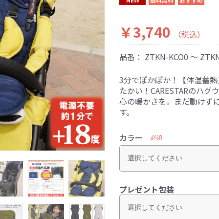
￥3,740
（税込）
品番：
ZTKN-KCO0 ～ ZTK
3分でぽかぽか！【体温蓄
たかい！CARESTARのハ
心の暖かさを。まだ動けず
す。
カラー
必須
プレゼント包装