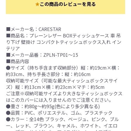
★
この商品のレビューを見る
■メーカー名：CARESTAR
■商品名：プレーンレザー BOXティッシュケース 車 吊
り下げ 壁掛け コンパクトティッシュボックス入れ イン
テリア
■メーカー品番：ZPLN-TP01～15
■商品内容
●サイズ（持ち手含まず収納部分）縦：約19cm×横：
約33cm、持ち手長さ部分：縦：約16cm
収納可能サイズ（可能な最大ティッシュボックスサイ
ズ）縦：約13cm×横：約23cm×マチ：約5cm
ご注意※収納可能サイズより大きなティッシュボックス
はこのカバーには入りませんのでご注意ください。
●重さ：約80g～約95g(色により多少異なる)
●品質：PVC、ポリエステル、ゴム、プラスチック
●カラー：全14色 ブラック、ベージュ、ピンク、ブル
ー、レッド、ブラウン、キャメル、ホワイト、イエロ