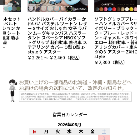
ハンドルカバー バイカラー か
ソフトグリッププレーンレザ
わいい パステル ツートン レザ
ーハンドルカバー Sサイズ ア
ー Sサイズ おしゃれ 女子 ラパ
イボリー・ブラック・ピン
ン ムーヴキャンバス ハスラー
ク・ブルー・レッド・ブラウ
タント スペーシア NBOX ソフ
ン・キャメル・ホワイト・イ
トグリップ 軽自動車 普通車 ス
エロー 軽自動車・普通車 ステ
テアリング カバー O型 D型 z-
アリングカバー・車内装パー
style ケアスター
ツのケアスター ZXHC-PL z-
style
￥2,261 ～ ￥2,460（税込）
￥2,300（税込）
営業日カレンダー
2026
年
08
月
日
月
火
水
木
金
土
1