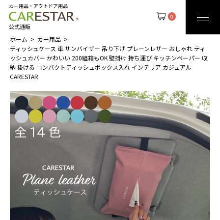
カー用品・アウトドア用品
0
公式通販
ホーム
カー用品
ティッシュケース 車 サンバイザー 吊り下げ プレーンレザー おしゃれ ティ
ッシュカバー かわいい 200組箱もOK 壁掛け 持ち運び キッチンペーパー 収
納 掛ける コンパクトティッシュボックス入れ インテリア カジュアル
CARESTAR