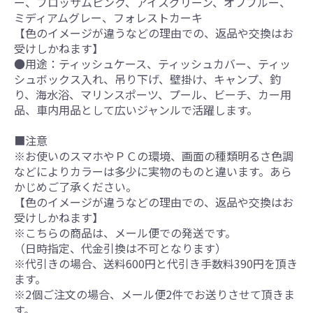
ー、ブロッサムピンク、アイスグリーン、オフブルー、
ミディアムグレー、フォレストカーキ
【色のイメージが違うなどの理由での、返品や交換はお
受けしかねます】
●用途：ティッシュケース、ティッシュカバー、ティッ
シュボックス入れ、吊り下げ、壁掛け、キャンプ、釣
り、海水浴、マリンスポーツ、プール、ビーチ、カー用
品、車内用品として広いジャンルで活躍します。
■注意
※お使いのスマホやＰＣの環境、画面の種類明るさ色調
などによりカラーは多少に実物のものと違います。あら
かじめご了承ください。
【色のイメージが違うなどの理由での、返品や交換はお
受けしかねます】
※こちらの商品は、メール便での発送です。
（日時指定、代金引換は不可となります）
※代引きの場合、送料600円と代引き手数料390円を頂き
ます。
※2個ご注文の場合、メール便2件でお送りさせて頂きま
す。