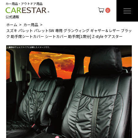
カー用品・アウトドア用品
0
公式通販
ホーム
カー用品
スズキ パレット パレットSW 専用 グランウィング ギャザー＆レザー ブラッ
ク 助手席シートカバー シートカバー 助手席[1席分] Z-style ケアスター