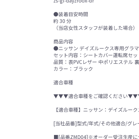
zs-gl-dayzroox-dr
●装着目安時間
約 30 分
（当店女性スタッフが装着した場合）
商品内容
●ニッサン デイズルークス専用グラマラ
セット内容：シートカバー運転席セッ
品質：表PVCレザー 中ポリエステル
カラー：ブラック
適合車種
▼▼▼適合車種をご確認ください▼▼
【適合車種】ニッサン：デイズルーク
[当社品番]型式/年式/その他適合/グレ
■[品番ZMD04]※オーダー受注生産に