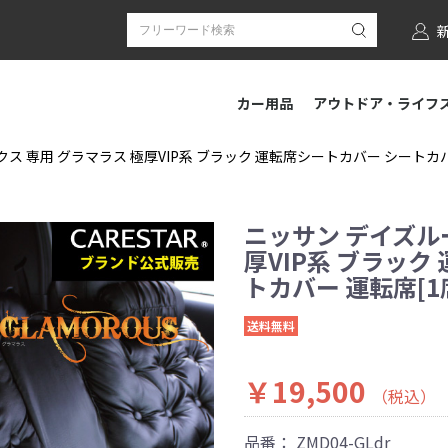
カー用品
アウトドア・ライフ
ス 専用 グラマラス 極厚VIP系 ブラック 運転席シートカバー シートカバー 運
ニッサン デイズル
厚VIP系 ブラック
トカバー 運転席[1席
送料無料
￥19,500
（税込）
品番：
ZMD04-GLdr