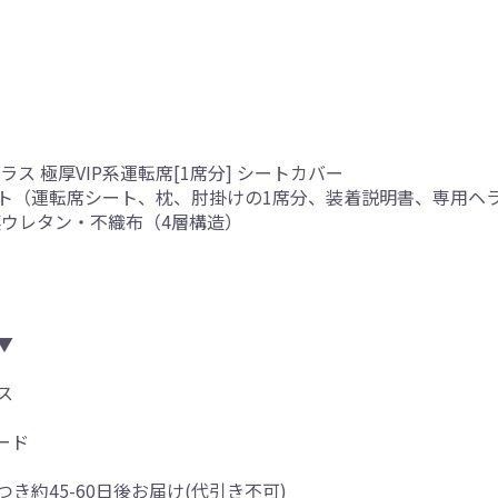
ス 極厚VIP系運転席[1席分] シートカバー
ト（運転席シート、枕、肘掛けの1席分、装着説明書、専用ヘ
 裏ウレタン・不織布（4層構造）
▼
ス
ード
つき約45-60日後お届け(代引き不可)