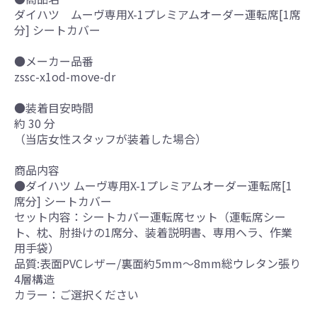
ダイハツ ムーヴ専用X-1プレミアムオーダー運転席[1席
分] シートカバー
●メーカー品番
zssc-x1od-move-dr
●装着目安時間
約 30 分
（当店女性スタッフが装着した場合）
商品内容
●ダイハツ ムーヴ専用X-1プレミアムオーダー運転席[1
席分] シートカバー
セット内容：シートカバー運転席セット（運転席シー
ト、枕、肘掛けの1席分、装着説明書、専用ヘラ、作業
用手袋）
品質:表面PVCレザー/裏面約5mm～8mm総ウレタン張り
4層構造
カラー：ご選択ください