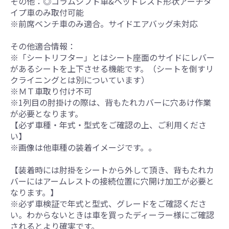
その他：◎コラムシフト車&ヘッドレスト形状アーチタ
イプ車のみ取付可能
※前席ベンチ車のみ適合。サイドエアバッグ未対応
その他適合情報：
※「シートリフター」とはシート座面のサイドにレバー
があるシートを上下させる機能です。（シートを倒すリ
クライニングとは別についています）
※ＭＴ車取り付け不可
※1列目の肘掛けの際は、背もたれカバーに穴あけ作業
が必要となります。
【必ず車種・年式・型式をご確認の上、ご利用くださ
い】
※画像は他車種の装着イメージです。。
【装着時には肘掛をシートから外して頂き、背もたれカ
バーにはアームレストの接続位置に穴開け加工が必要と
なります。】
※必ず車検証で年式と型式、グレードをご確認くださ
い。わからないときは車を買ったディーラー様にご確認
されるとより確実です。