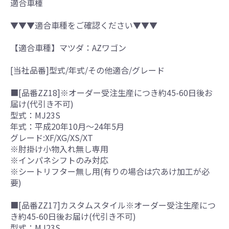
適合車種
▼▼▼適合車種をご確認ください▼▼▼
【適合車種】マツダ：AZワゴン
[当社品番]型式/年式/その他適合/グレード
■[品番ZZ18]※オーダー受注生産につき約45-60日後お
届け(代引き不可)
型式：MJ23S
年式：平成20年10月～24年5月
グレード:XF/XG/XS/XT
※肘掛け小物入れ無し専用
※インパネシフトのみ対応
※シートリフター無し用(有りの場合は穴あけ加工が必
要)
■[品番ZZ17]カスタムスタイル※オーダー受注生産につ
き約45-60日後お届け(代引き不可)
型式：MJ23S