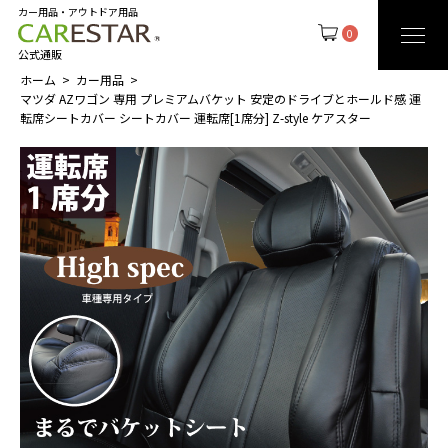
カー用品・アウトドア用品
0
公式通販
ホーム
カー用品
マツダ AZワゴン 専用 プレミアムバケット 安定のドライブとホールド感 運
転席シートカバー シートカバー 運転席[1席分] Z-style ケアスター