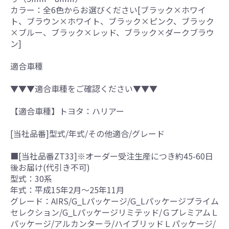
カラー：全6色からお選びください[ブラック×ホワイ
ト、ブラウン×ホワイト、ブラック×ピンク、ブラック
×ブルー、ブラック×レッド、ブラック×ダークブラウ
ン]
適合車種
▼▼▼適合車種をご確認ください▼▼▼
【適合車種】トヨタ：ハリアー
[当社品番]型式/年式/その他適合/グレード
■[当社品番ZT33]※オーダー受注生産につき約45-60日
後お届け(代引き不可)
型式：30系
年式：平成15年2月～25年11月
グレード：AIRS/G_Lパッケージ/G_Lパッケージプライム
セレクション/G_Lパッケージリミテッド/ＧプレミアムＬ
パッケージ/アルカンターラ/ハイブリッドＬパッケージ/