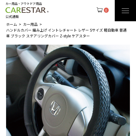
カー用品・アウトドア用品
0
公式通販
ホーム
カー用品
ハンドルカバー 編み上げ イントレチャート レザー Sサイズ 軽自動車 普通
車 ブラック ステアリングカバー Z-style ケアスター