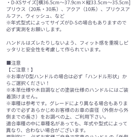
・D-XSサイズ[横36.5cm～37.9cm×縦33.5cm～35.5cm]
プリウス（20系・30系）、アクア（10系）、プリウスア
ルファ、ウィッシュ、など
※年式型式によってサイズがD-Sの場合もありますので
必ず実測をお願いします。
ハンドルはズレたりしないよう、フィット感を重視しピ
ッタリと安全性を考慮して作られています。
■注意
【ご注意！】
※お車がD型ハンドルの場合は必ず「ハンドル形状」か
らご選択ください！
※本革仕様や木目調などの塗装仕様のハンドルにはご装
着頂けません。
※車種は参考です。グレードにより異なる場合もありま
すので必ずあらかじめお客様のお車の直径（外側から外
側までの長さ）をお調べの上、ご利用下さい。
適合車種の中に車種名があっても、年式や型式によって
異なり、合わない場合がございます。
原則的に、必ずお客様ご自身で実車のハンドルの「外側