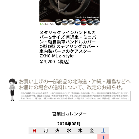
メタリックラインハンドルカ
バー Sサイズ 普通車・ミニバ
ン・軽自動車ハンドルカバー
O型 D型 ステアリングカバー・
車内装パーツのケアスター
ZXHC-ML z-style
￥3,200（税込）
営業日カレンダー
2026
年
08
月
日
月
火
水
木
金
土
1